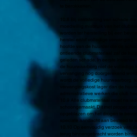
te berokkenen.
10.8 Bij vaststelling van schade di
moedwillig misbruik van het clubma
worden ter herstelling bij een bevo
herstel en/of volledige vervanging i
hoofde van de huurder die de schade 
ontleende clubmateriaal zal de huu
geleden schade. In eerste instanti
de huurwaarborg niet de volledige k
vervanging nog doorgerekend worde
wordt de volledige huurwaarborg ten
vervangingskost lager dan de huurw
administratieve werken die club heef
10.9 Alle clubmateriaal moet na ie
schoongemaakt. Dit met proper zoet 
opgeblazen om het drogen te bevord
speciale aandacht aan besteed te 
10.10 Op eenvoudig verzoek van de
terug binnengebracht worden binn