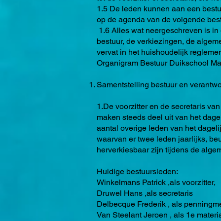
1.5 De leden kunnen aan een bestu
op de agenda van de volgende best
1.6 Alles wat neergeschreven is in 
bestuur, de verkiezingen, de algem
vervat in het huishoudelijk reglemen
Organigram Bestuur Duikschool Ma
Samentstelling bestuur en verantwo
1.De voorzitter en de secretaris v
maken steeds deel uit van het dage
aantal overige leden van het dage
waarvan er twee leden jaarlijks, be
herverkiesbaar zijn tijdens de alg
Huidige bestuursleden:
Winkelmans Patrick ,als voorzitter,
Druwel Hans ,als secretaris
Delbecque Frederik , als penningm
Van Steelant Jeroen , als 1e mater