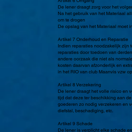
Artikel 6 Omgang
De lener draagt zorg voor het volge
Na het gebruik van het Materiaal a
om te drogen
De opslag van het Materiaal moet i
Artikel 7 Onderhoud en Reparatie
Indien reparaties noodzakelijk zij
reparaties door toedoen van derden
andere oorzaak die niet als norma
kosten daarvan afzonderlijk en extr
in het RIO van club Maanvis vzw opg
Artikel 8 Verzekering
De lener draagt het volle risico en
tijd dat deze ter beschikking aan de
goederen zo nodig verzekeren en v
diefstal, beschadiging, etc.
Artikel 9 Schade
De lener is verplicht elke schade en