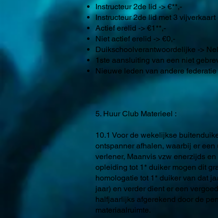
Instructeur 2de lid -> €**,-
Instructeur 2de lid met 3 vijverkaart 
Actief erelid -> €1**,-
Niet actief erelid -> €0,-
Duikschoolverantwoordelijke -> Ne
1ste aansluiting van een niet gebreve
Nieuwe leden van andere federatie -
5. Huur Club Materieel :
10.1 Voor de wekelijkse buitenduike
ontspanner afhalen, waarbij er een
verlener, Maanvis vzw enerzijds en 
opleiding tot 1* duiker mogen dit gr
homologatie tot 1* duiker van dat ja
jaar) en verder dient er een vergoed
halfjaarlijks afgerekend door de pe
materiaalruimte.