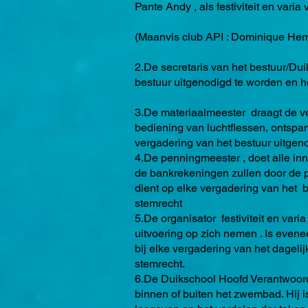
Pante Andy , als festiviteit en varia
(Maanvis club API : Dominique Hern
2.De secretaris van het bestuur/Dui
bestuur uitgenodigd te worden en h
3.De materiaalmeester draagt de v
bediening van luchtflessen, ontspan
vergadering van het bestuur uitgen
4.De penningmeester , doet alle in
de bankrekeningen zullen door de p
dient op elke vergadering van het b
stemrecht
5.De organisator festiviteit en vari
uitvoering op zich nemen . Is evene
bij elke vergadering van het dageli
stemrecht.
6.De Duikschool Hoofd Verantwoordel
binnen of buiten het zwembad. Hij i