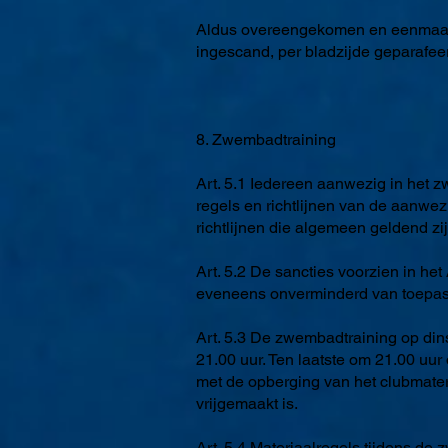
Aldus overeengekomen en eenmaal 
ingescand, per bladzijde geparafe
8. Zwembadtraining
Art. 5.1 Iedereen aanwezig in het 
regels en richtlijnen van de aanwe
richtlijnen die algemeen geldend 
Art. 5.2 De sancties voorzien in h
eveneens onverminderd van toepa
Art. 5.3 De zwembadtraining op din
21.00 uur. Ten laatste om 21.00 uur 
met de opberging van het clubmater
vrijgemaakt is.
Art. 5.4 Materiaalregels tijdens de 