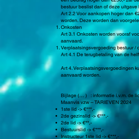
bestuur beslist dan of deze uitgav
Art 2.2 Voor aankopen hoger dan €2
worden. Deze worden dan voorgeleg
Onkosten
Art 3.1 Onkosten worden vooraf voo
aanvaard.
Verplaatsingsvergoeding bestuur / 
Art 4.1 De terugbetaling van de helf
Art 4. Verplaatsingsvergoedingen k
aanvaard worden.
Bijlage (… ) : informatie i.v.m. de l
Maanvis vzw – TARIEVEN 2024
1ste lid -> €***,-
2de gezinslid -> €***,-
2de lid -> €**,-
Bestuurslid -> €***,-
Instructeur 1ste lid -> €***,-