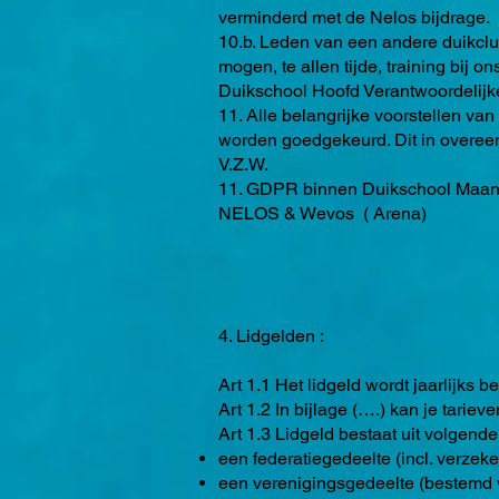
verminderd met de Nelos bijdrage.
10.b. Leden van een andere duikclu
mogen, te allen tijde, training bij
Duikschool Hoofd Verantwoordelijke
11. Alle belangrijke voorstellen v
worden goedgekeurd. Dit in overee
V.Z.W.
11. GDPR binnen Duikschool Maanv
NELOS & Wevos ( Arena)
4. Lidgelden :
Art 1.1 Het lidgeld wordt jaarlijks 
Art 1.2 In bijlage (….) kan je tarie
Art 1.3 Lidgeld bestaat uit volgend
een federatiegedeelte (incl. verzeke
een verenigingsgedeelte (bestemd v