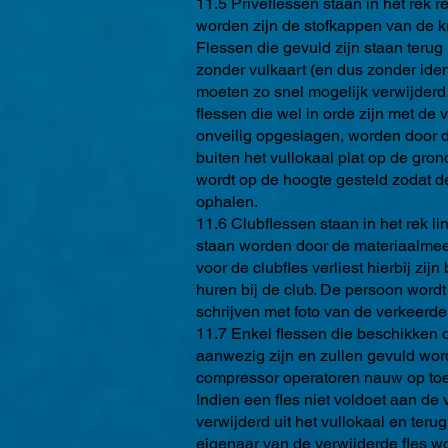
11.5 Priveflessen staan in het rek 
worden zijn de stofkappen van de kr
Flessen die gevuld zijn staan terug 
zonder vulkaart (en dus zonder ide
moeten zo snel mogelijk verwijderd 
flessen die wel in orde zijn met de 
onveilig opgeslagen, worden door d
buiten het vullokaal plat op de gro
wordt op de hoogte gesteld zodat d
ophalen.
11.6 Clubflessen staan in het rek lin
staan worden door de materiaalmees
voor de clubfles verliest hierbij zi
huren bij de club. De persoon wordt
schrijven met foto van de verkeerde 
11.7 Enkel flessen die beschikken 
aanwezig zijn en zullen gevuld wor
compressor operatoren nauw op toe
Indien een fles niet voldoet aan de
verwijderd uit het vullokaal en teru
eigenaar van de verwijderde fles wo