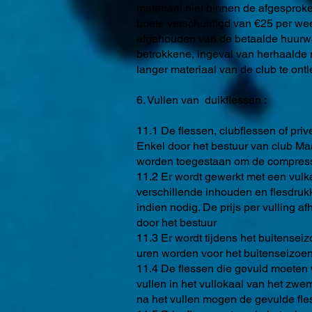
materiaal niet binnen de afgesprok
boete verschuldigd van €25 per week 
afgehouden van de betaalde huurwa
betrokkene, ingeval van herhaalde n
langer materiaal van de club te ont
6. Vullen van duikflessen :
11.1 De flessen, clubflessen of pri
Enkel door het bestuur van club M
worden toegestaan om de compressor
11.2 Er wordt gewerkt met een vulka
verschillende inhouden en flesdruk
indien nodig. De prijs per vulling a
door het bestuur
11.3 Er wordt tijdens het buitense
uren worden voor het buitenseizoen
11.4 De flessen die gevuld moeten 
vullen in het vullokaal van het z
na het vullen mogen de gevulde fles