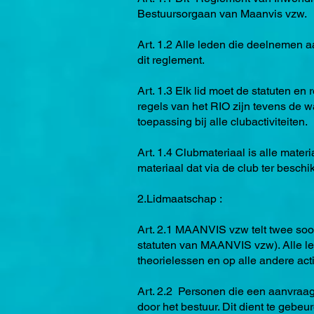
Bestuursorgaan van Maanvis vzw.
Art. 1.2 Alle leden die deelnemen 
dit reglement.
Art. 1.3 Elk lid moet de statuten e
regels van het RIO zijn tevens de 
toepassing bij alle clubactiviteiten.
Art. 1.4 Clubmateriaal is alle mate
materiaal dat via de club ter besch
2.Lidmaatschap :
Art. 2.1 MAANVIS vzw telt twee soo
statuten van MAANVIS vzw). Alle l
theorielessen en op alle andere a
Art. 2.2 Personen die een aanvraa
door het bestuur. Dit dient te gebeu