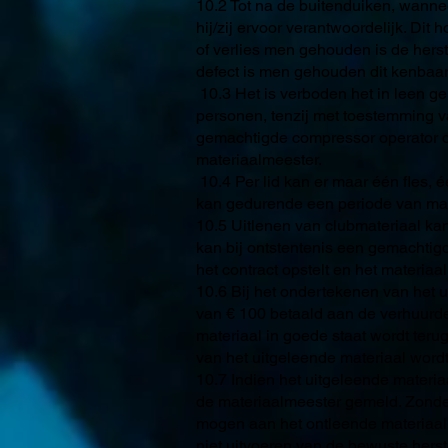
10.2 Tot na de buitenduiken, wanneer
hij/zij ervoor verantwoordelijk. Dit
of verlies men gehouden is de herst
defect is men gehouden dit kenbaa
10.3 Het is verboden het in leen ge
personen, tenzij met toestemming va
gemachtigde compressor operator d
materiaalmeester.
10.4 Per lid kan er maar één fles, 
kan gedurende een periode van ma
10.5 Uitlenen van clubmateriaal ka
kan bij ontstentenis een gemachtig
het contract opstelt en het materiaal
10.6 Bij het ondertekenen van het 
van € 100 betaald aan de verhuurder
materiaal in goede staat wordt ter
van het uitgeleende materiaal word
10.7 Indien het uitgeleende materia
de materiaalmeester gemeld. Zonde
mogen aan het ontleende materiaal
niet uitvoeren van de bewuste herst