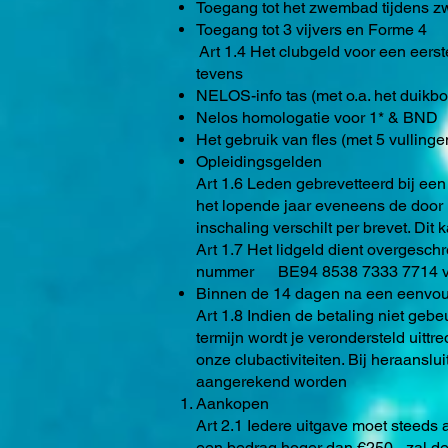
Toegang tot het zwembad tijdens 
Toegang tot 3 vijvers en Forme 4
Art 1.4 Het clubgeld voor een eerst
tevens
NELOS-info tas (met o.a. het duikboe
Nelos homologatie voor 1* & BND
Het gebruik van fles (met 5 vullinge
Opleidingsgelden
Art 1.6 Leden gebrevetteerd bij een
het lopende jaar eveneens de door 
inschaling verschilt per brevet. Di
Art 1.7 Het lidgeld dient overgesc
nummer BE94 8538 7333 7714 voor 
Binnen de 14 dagen na een eenvoud
Art 1.8 Indien de betaling niet gebe
termijn wordt je verondersteld uittre
onze clubactiviteiten. Bij heraansl
aangerekend worden
Aankopen
Art 2.1 Iedere uitgave moet steed
een bedrag hoger dan €250,- zal de