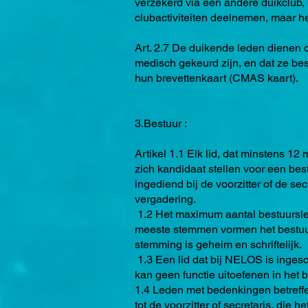
verzekerd via een andere duikclub, 
clubactiviteiten deelnemen, maar h
Art. 2.7 De duikende leden dienen o
medisch gekeurd zijn, en dat ze be
hun brevettenkaart (CMAS kaart).
3.Bestuur :
Artikel 1.1 Elk lid, dat minstens 1
zich kandidaat stellen voor een bes
ingediend bij de voorzitter of de s
vergadering.
1.2 Het maximum aantal bestuursle
meeste stemmen vormen het bestuu
stemming is geheim en schriftelijk.
1.3 Een lid dat bij NELOS is ingesc
kan geen functie uitoefenen in het b
1.4 Leden met bedenkingen betreffe
tot de voorzitter of secretaris, die