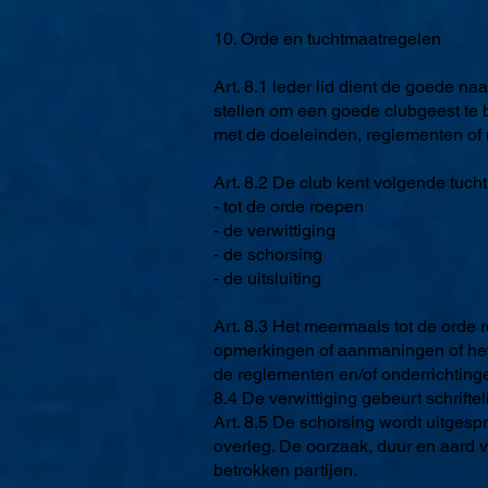
10. Orde en tuchtmaatregelen
Art. 8.1 leder lid dient de goede na
stellen om een goede clubgeest te b
met de doeleinden, reglementen of r
Art. 8.2 De club kent volgende tuc
- tot de orde roepen
- de verwittiging
- de schorsing
- de uitsluiting
Art. 8.3 Het meermaals tot de orde 
opmerkingen of aanmaningen of het
de reglementen en/of onderrichting
8.4 De verwittiging gebeurt schrift
Art. 8.5 De schorsing wordt uitgesp
overleg. De oorzaak, duur en aard 
betrokken partijen.