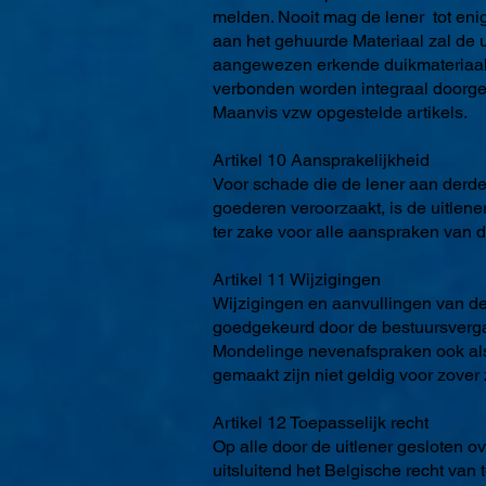
melden. Nooit mag de lener tot enig
aan het gehuurde Materiaal zal de ui
aangewezen erkende duikmateriaal he
verbonden worden integraal doorge
Maanvis vzw opgestelde artikels.
Artikel 10 Aansprakelijkheid
Voor schade die de lener aan derden
goederen veroorzaakt, is de uitlener
ter zake voor alle aanspraken van d
Artikel 11 Wijzigingen
Wijzigingen en aanvullingen van de
goedgekeurd door de bestuursverg
Mondelinge nevenafspraken ook als 
gemaakt zijn niet geldig voor zover 
Artikel 12 Toepasselijk recht
Op alle door de uitlener gesloten o
uitsluitend het Belgische recht van 