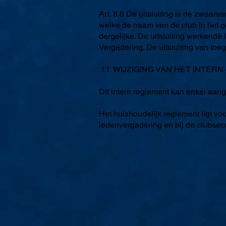
Art. 8.6 De uitsluiting is de zwaars
welke de naam van de club in het g
dergelijke. De uitsluiting werkend
Vergadering. De uitsluiting van toe
11. WIJZIGING VAN HET INTE
Dit intern reglement kan enkel aan
Het huishoudelijk reglement ligt voo
ledenvergadering en bij de clubsecr