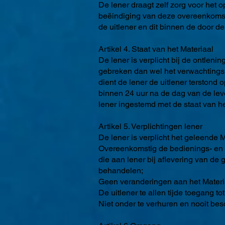
De lener draagt zelf zorg voor het op
beëindiging van deze overeenkomst z
de uitlener en dit binnen de door de 
Artikel 4. Staat van het Materiaal
De lener is verplicht bij de ontleni
gebreken dan wel het verwachtingspa
dient de lener de uitlener terstond o
binnen 24 uur na de dag van de leve
lener ingestemd met de staat van he
Artikel 5. Verplichtingen lener
De lener is verplicht het geleende M
Overeenkomstig de bedienings- en ov
die aan lener bij aflevering van de
behandelen;
Geen veranderingen aan het Materi
De uitlener te allen tijde toegang to
Niet onder te verhuren en nooit bes