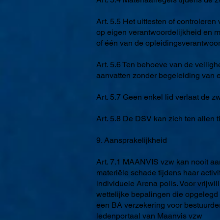
Art. 5.5 Het uittesten of controlere
op eigen verantwoordelijkheid en 
of één van de opleidingsverantwoo
Art. 5.6 Ten behoeve van de veilig
aanvatten zonder begeleiding van 
Art. 5.7 Geen enkel lid verlaat de 
Art. 5.8 De DSV kan zich ten allen 
9. Aansprakelijkheid
Art. 7.1 MAANVIS vzw kan nooit aan
materiële schade tijdens haar activi
individuele Arena polis. Voor vrij
wettelijke bepalingen die opgelegd
een BA verzekering voor bestuurders
ledenportaal van Maanvis vzw