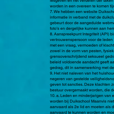
lesgeven en het verdelen der taken 
worden in een overeen te komen tijd
7. We hebben een website Duiksch
informatie in verband met de duikc
gebeurt door de aangeduide webmas
foto’s en dergelijke kunnen aan h
8. Aanspreekpunt Integriteit (API) 
vertrouwenspersoon voor de leden ,
met een vraag, vermoeden of klacht
zowel in de vorm van pesten, fysiek
grensoverschrijdend seksueel gedra
beleid voldoende aandacht geeft a
gedrag, dit in samenwerking met de 
9. Het niet naleven van het huisho
negeren van gestelde veiligheidsnor
geven tot sancties. Deze klachten z
bestuur overgemaakt worden, die de 
10. a. Leden en minderjarigen van
worden bij Duikschool Maanvis niet 
aanvaard als 2e lid en moeten als 
aanvaard te kunnen worden en moet