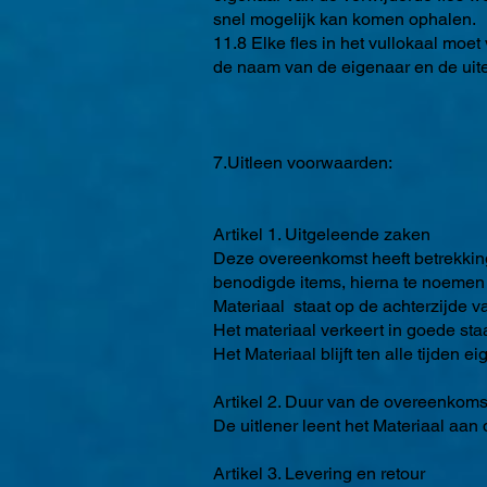
snel mogelijk kan komen ophalen.
11.8 Elke fles in het vullokaal moet
de naam van de eigenaar en de uit
7.Uitleen voorwaarden:
Artikel 1. Uitgeleende zaken
Deze overeenkomst heeft betrekking
benodigde items, hierna te noemen M
Materiaal staat op de achterzijde va
Het materiaal verkeert in goede sta
Het Materiaal blijft ten alle tijden 
Artikel 2. Duur van de overeenkoms
De uitlener leent het Materiaal aa
Artikel 3. Levering en retour