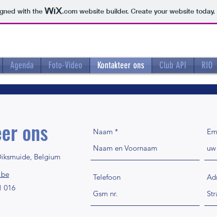
igned with the
.com
website builder. Create your website today.
vis vzw Diksmuide
Volg o
Agenda
Foto-Video
Kontakteer ons
Club API
RIO
er ons
Naam
Em
Diksmuide, Belgium
.be
Telefoon
Ad
1 016