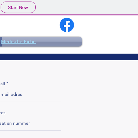
Start Now
ns op facebook
Medische Fiche
ail
res