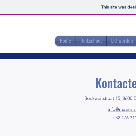
This site was des
Duikschool Maan
Home
Duikschool
Lid worden
Kontacte
Boekweitstraat 15, 8600 
info@maanvis
+32 476 31